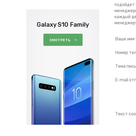
подойдет 
менеджеры
каждый де
менеджеру
Galaxy S10 Family
Ваше имя
СМОТРЕТЬ
Номер те
Тема пись
E-mail о
Текст со